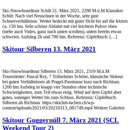
Ski-/Snowboardtour Schilt 21. März 2021, 2298 M.ü.M Klassiker
Schilt: Nach viel Neuschnee in der Woche, sehr gute
Schneeverhältnisse. Wetter bedeckt mit guter Sicht bis auf die letzten
ca. 150 hm. Sehr schöne Abfahrt mit viel leichtem Pulver oben
(siehe auch Video, ganz nach unten scrollen), unten bereits etwas
schwerer. Aufstieg 2h und 700 hm. Referenz: Gipfelbuch: […]
Skitour Silberen 13. März 2021
Ski-/Snowboardtour Silberen 13. März 2021, 2319 M.ü.M
Tourenleiter: Pascal Rey, 7 Teilnehmer Schöne, klassische Skitour
bei guten Verhältnissen ab Pragel-Passtrasse kurz nach Richisau.
1200 hm Aufstieg in knapp vier Stunden ohne technische
Schwierigkeiten, zum Teil etwas eisig. Wind auf dem Gipfel aber
gutes, sonniges Wetter bis zum Schluss. Referenz: Gipfelbuch:
Silberen ab Richisau https://skiclub-lachen.ch/wp-
content/uploads/2021/03/20210313_081749.mp4 Weitere Galerien
Skitour Guggernüll 7. März 2021 (SCL
Weekend Tour 2)