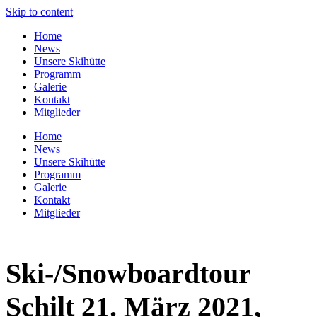
Skip to content
Home
News
Unsere Skihütte
Programm
Galerie
Kontakt
Mitglieder
Home
News
Unsere Skihütte
Programm
Galerie
Kontakt
Mitglieder
Ski-/Snowboardtour
Schilt 21. März 2021,