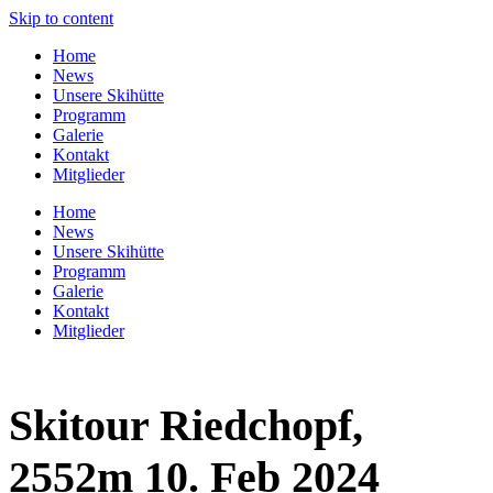
Skip to content
Home
News
Unsere Skihütte
Programm
Galerie
Kontakt
Mitglieder
Home
News
Unsere Skihütte
Programm
Galerie
Kontakt
Mitglieder
Skitour Riedchopf,
2552m 10. Feb 2024