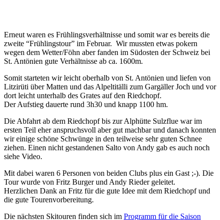
Erneut waren es Frühlingsverhältnisse und somit war es bereits die
zweite “Frühlingstour” im Februar.
Wir mussten etwas pokern
wegen dem Wetter/Föhn aber fanden im Südosten der Schweiz bei
St. Antönien gute Verhältnisse ab ca. 1600m.
Somit starteten wir leicht oberhalb von St. Antönien und liefen von
Litzirüti über Matten und das Alpeltitälli zum Gargäller Joch und vor
dort leicht unterhalb des Grates auf den Riedchopf.
Der Aufstieg dauerte rund 3h30 und knapp 1100 hm.
Die Abfahrt ab dem Riedchopf
bis zur Alphütte Sulzflue war im
ersten Teil eher anspruchsvoll aber
gut machbar und danach konnten
wir einige schöne Schwünge in den teilweise sehr guten Schnee
ziehen. Einen nicht gestandenen Salto von Andy gab es auch noch
siehe Video.
Mit dabei waren 6 Personen von beiden Clubs plus ein Gast ;-). Die
Tour wurde von Fritz Burger und Andy Rieder geleitet.
Herzlichen Dank an Fritz für die gute Idee mit dem Riedchopf und
die gute Tourenvorbereitung.
Die nächsten Skitouren finden sich im
Programm für die Saison