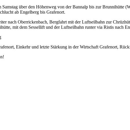
m Samstag über den Höhenweg von der Bannalp bis zur Brunnihütte (
hlucht ab Engelberg bis Grafenort.
ter nach Oberrickenbach, Bergfahrt mit der Luftseilbahn zur Chrüzhüt
te, mit dem Sessellift und der Luftseilbahn runter via Ristis nach E
g
fenort, Einkehr und letzte Stärkung in der Wirtschaft Grafenort, Rüc
on!