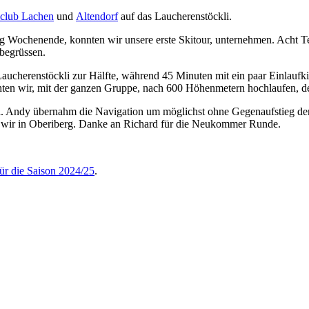
iclub Lachen
und
Altendorf
auf das Laucherenstöckli.
 Wochenende, konnten wir unsere erste Skitour, unternehmen. Acht T
 begrüssen.
cherenstöckli zur Hälfte, während 45 Minuten mit ein paar Einlaufkilom
chten wir, mit der ganzen Gruppe, nach 600 Höhenmetern hochlaufen, d
l. Andy übernahm die Navigation um möglichst ohne Gegenaufstieg den 
n wir in Oberiberg. Danke an Richard für die Neukommer Runde.
r die Saison 2024/25
.