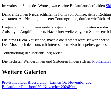
Im wahrsten Sinne des Wortes, war es eine Einlauftour der beiden
Sk
Dank ergiebigen Niederschlägen in Form von Schnee, genau Richtung
zu starten. Als Neuling in unserer Tourengruppe, durften wir Richard
Ungewollt, darum interessanter als gewöhnlich, umrundeten wir das Lau
Aufstieg in Angriff nahmen. Nach einer weiteren guten Stunde errei
Die circa 60 cm Neuschnee, machte die Abfahrt recht schwer aber tol
Den Most nach der Tour, mit interessantem «Fachsimpeln», genosse
Tourenleitung und Bericht: Jörg Meier
Die nächsten Wanderungen und Skitouren finden sich im
Programm fü
Weitere Galerien
Prev
Einlauftour Biberbrugg – Lachen 16. November 2024
Einlauftour Hüttchopf 30. November 2024
Next